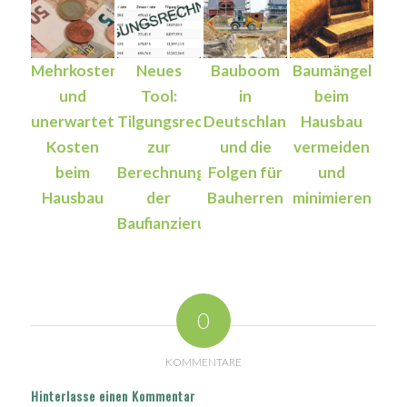
Mehrkosten
Neues
Bauboom
Baumängel
und
Tool:
in
beim
unerwartete
Tilgungsrechner
Deutschland
Hausbau
Kosten
zur
und die
vermeiden
beim
Berechnung
Folgen für
und
Hausbau
der
Bauherren
minimieren
Baufianzierung
0
KOMMENTARE
Hinterlasse einen Kommentar