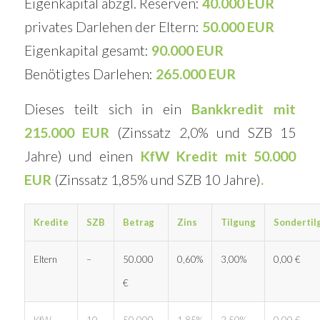
Eigenkapital abzgl. Reserven:
40.000 EUR
privates Darlehen der Eltern:
50.000 EUR
Eigenkapital gesamt:
90.000 EUR
Benötigtes Darlehen:
265.000 EUR
Dieses teilt sich in ein
Bankkredit mit
215.000 EUR
(Zinssatz 2,0% und SZB 15
Jahre) und einen
KfW Kredit mit 50.000
EUR
(Zinssatz 1,85% und SZB 10 Jahre)
.
Kredite
SZB
Betrag
Zins
Tilgung
Sondertil
Eltern
–
50.000
0,60%
3,00%
0,00 €
€