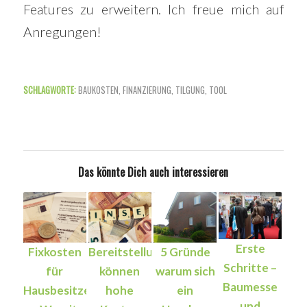
Features zu erweitern. Ich freue mich auf
Anregungen!
SCHLAGWORTE:
BAUKOSTEN
,
FINANZIERUNG
,
TILGUNG
,
TOOL
Das könnte Dich auch interessieren
Erste
Fixkosten
Bereitstellungszinsen
5 Gründe
Schritte –
für
können
warum sich
Baumesse
Hausbesitzer
hohe
ein
und