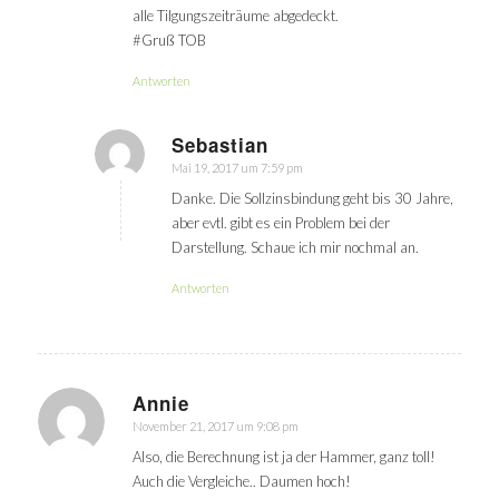
alle Tilgungszeiträume abgedeckt.
#Gruß TOB
Antworten
Sebastian
Mai 19, 2017 um 7:59 pm
sagte:
Danke. Die Sollzinsbindung geht bis 30 Jahre,
aber evtl. gibt es ein Problem bei der
Darstellung. Schaue ich mir nochmal an.
Antworten
Annie
November 21, 2017 um 9:08 pm
sagte:
Also, die Berechnung ist ja der Hammer, ganz toll!
Auch die Vergleiche.. Daumen hoch!