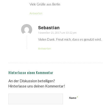
Viele Grüße aus Berlin
Antworten
Sebastian
November 21, 2017 um 10:22 pm
sagte:
Vielen Dank. Freut mich, dass es genutzt wird.
Antworten
Hinterlasse einen Kommentar
An der Diskussion beteiligen?
Hinterlasse uns deinen Kommentar!
*
Name