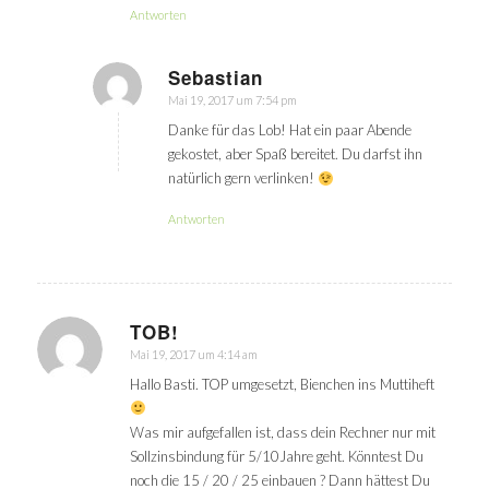
Antworten
Sebastian
Mai 19, 2017 um 7:54 pm
sagte:
Danke für das Lob! Hat ein paar Abende
gekostet, aber Spaß bereitet. Du darfst ihn
natürlich gern verlinken!
Antworten
TOB!
Mai 19, 2017 um 4:14 am
sagte:
Hallo Basti. TOP umgesetzt, Bienchen ins Muttiheft
Was mir aufgefallen ist, dass dein Rechner nur mit
Sollzinsbindung für 5/10Jahre geht. Könntest Du
noch die 15 / 20 / 25 einbauen ? Dann hättest Du