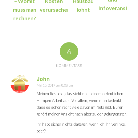
– Womit
Kosten
Hausbau
Infoveranstalt
muss man
verursachen
lohnt
rechnen?
6
KOMMENTARE
John
Mai 18, 2017 um 8:08 pm
sagte:
Meinen Respekt, das sieht nach einem ordentlichen
Humpen Arbeit aus. Vor allem, wenn man bedenkt,
dass es schon recht viele davon im Netz gibt. Eurer
gehört meiner Ansicht nach aber zu den gelungensten.
Ihr habt sicher nichts dagegen, wenn ich ihn verlinke,
oder?