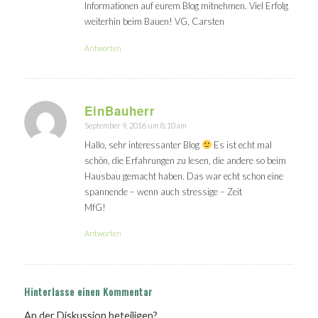
Informationen auf eurem Blog mitnehmen. Viel Erfolg
weiterhin beim Bauen! VG, Carsten
Antworten
EinBauherr
September 9, 2016 um 8:10 am
sagte:
Hallo, sehr interessanter Blog
Es ist echt mal
schön, die Erfahrungen zu lesen, die andere so beim
Hausbau gemacht haben. Das war echt schon eine
spannende – wenn auch stressige – Zeit
MfG!
Antworten
Hinterlasse einen Kommentar
An der Diskussion beteiligen?