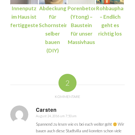
Innenputz
Abdeckung
Porenbeton
Rohbauphase
im Haus ist
für
(Ytong) –
– Endlich
fertiggestellt
Schornstein
Baustein
geht es
selber
für unser
richtig los
bauen
Massivhaus
(DIY)
2
KOMMENTARE
Carsten
August 24, 2016 um 7:50 am
sagte:
Spannend zu lesen wie es bei euch weiter geht
Wir
bauen auch diese Stadtvilla und konnten schon viele