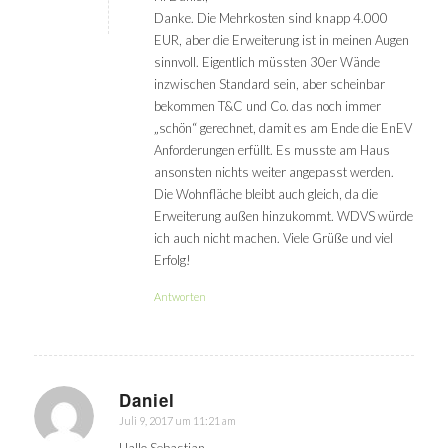
Danke. Die Mehrkosten sind knapp 4.000
EUR, aber die Erweiterung ist in meinen Augen
sinnvoll. Eigentlich müssten 30er Wände
inzwischen Standard sein, aber scheinbar
bekommen T&C und Co. das noch immer
„schön“ gerechnet, damit es am Ende die EnEV
Anforderungen erfüllt. Es musste am Haus
ansonsten nichts weiter angepasst werden.
Die Wohnfläche bleibt auch gleich, da die
Erweiterung außen hinzukommt. WDVS würde
ich auch nicht machen. Viele Grüße und viel
Erfolg!
Antworten
Daniel
Juli 9, 2017 um 11:21 am
sagte: