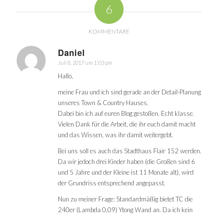
6
KOMMENTARE
Daniel
Juli 8, 2017 um 1:03 pm
sagte:
Hallo,
meine Frau und ich sind gerade an der Detail-Planung
unseres Town & Country Hauses.
Dabei bin ich auf euren Blog gestoßen. Echt klasse.
Vielen Dank für die Arbeit, die ihr euch damit macht
und das Wissen, was ihr damit weitergebt.
Bei uns soll es auch das Stadthaus Flair 152 werden.
Da wir jedoch drei Kinder haben (die Großen sind 6
und 5 Jahre und der Kleine ist 11 Monate alt), wird
der Grundriss entsprechend angepasst.
Nun zu meiner Frage: Standardmäßig bietet TC die
240er (Lambda 0,09) Ytong Wand an. Da ich kein