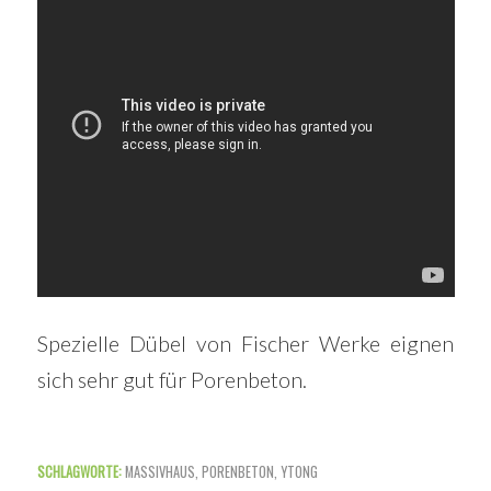
Spezielle Dübel von Fischer Werke eignen
sich sehr gut für Porenbeton.
SCHLAGWORTE:
MASSIVHAUS
,
PORENBETON
,
YTONG