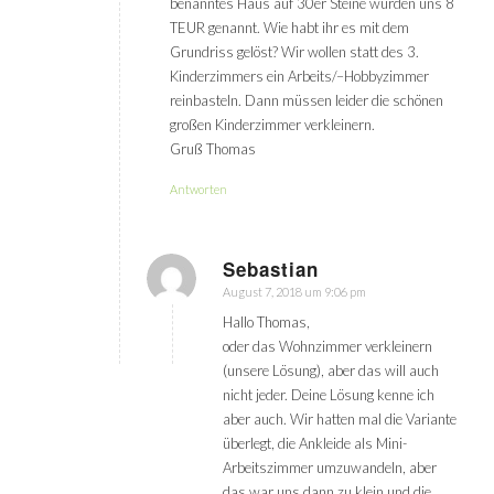
benanntes Haus auf 30er Steine wurden uns 8
TEUR genannt. Wie habt ihr es mit dem
Grundriss gelöst? Wir wollen statt des 3.
Kinderzimmers ein Arbeits/–Hobbyzimmer
reinbasteln. Dann müssen leider die schönen
großen Kinderzimmer verkleinern.
Gruß Thomas
Antworten
Sebastian
August 7, 2018 um 9:06 pm
sagte:
Hallo Thomas,
oder das Wohnzimmer verkleinern
(unsere Lösung), aber das will auch
nicht jeder. Deine Lösung kenne ich
aber auch. Wir hatten mal die Variante
überlegt, die Ankleide als Mini-
Arbeitszimmer umzuwandeln, aber
das war uns dann zu klein und die