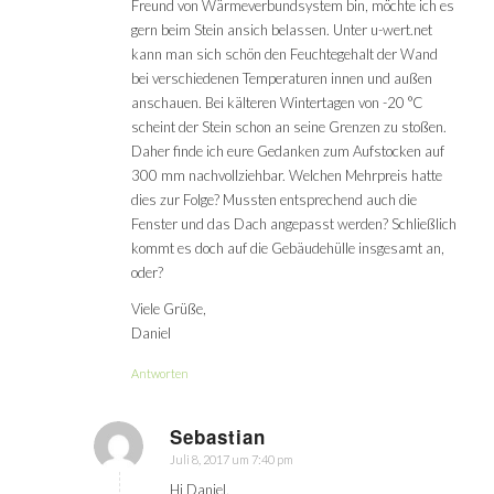
Freund von Wärmeverbundsystem bin, möchte ich es
gern beim Stein ansich belassen. Unter u-wert.net
kann man sich schön den Feuchtegehalt der Wand
bei verschiedenen Temperaturen innen und außen
anschauen. Bei kälteren Wintertagen von -20 °C
scheint der Stein schon an seine Grenzen zu stoßen.
Daher finde ich eure Gedanken zum Aufstocken auf
300 mm nachvollziehbar. Welchen Mehrpreis hatte
dies zur Folge? Mussten entsprechend auch die
Fenster und das Dach angepasst werden? Schließlich
kommt es doch auf die Gebäudehülle insgesamt an,
oder?
Viele Grüße,
Daniel
Antworten
Sebastian
Juli 8, 2017 um 7:40 pm
sagte:
Hi Daniel,