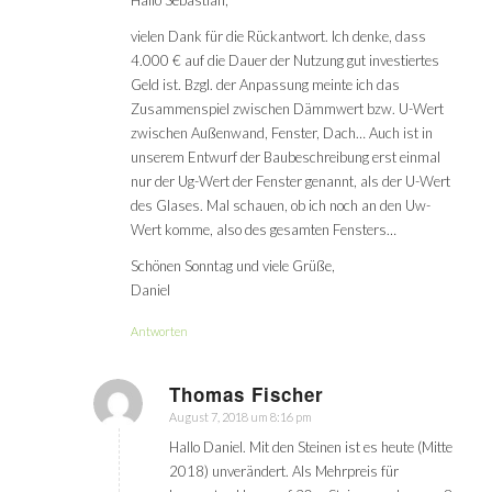
Hallo Sebastian,
vielen Dank für die Rückantwort. Ich denke, dass
4.000 € auf die Dauer der Nutzung gut investiertes
Geld ist. Bzgl. der Anpassung meinte ich das
Zusammenspiel zwischen Dämmwert bzw. U-Wert
zwischen Außenwand, Fenster, Dach… Auch ist in
unserem Entwurf der Baubeschreibung erst einmal
nur der Ug-Wert der Fenster genannt, als der U-Wert
des Glases. Mal schauen, ob ich noch an den Uw-
Wert komme, also des gesamten Fensters…
Schönen Sonntag und viele Grüße,
Daniel
Antworten
Thomas Fischer
August 7, 2018 um 8:16 pm
sagte:
Hallo Daniel. Mit den Steinen ist es heute (Mitte
2018) unverändert. Als Mehrpreis für