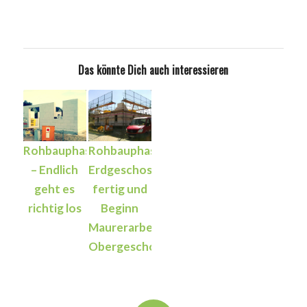
Das könnte Dich auch interessieren
Rohbauphase
Rohbauphase:
– Endlich
Erdgeschoss
geht es
fertig und
richtig los
Beginn
Maurerarbeiten
Obergeschoss