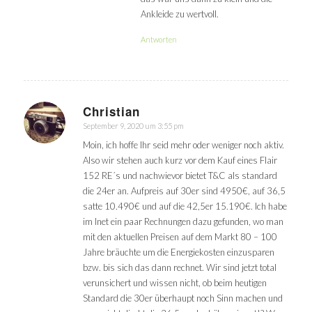
Ankleide zu wertvoll.
Antworten
Christian
September 9, 2020 um 3:55 pm
sagte:
Moin, ich hoffe Ihr seid mehr oder weniger noch aktiv.
Also wir stehen auch kurz vor dem Kauf eines Flair
152 RE´s und nachwievor bietet T&C als standard
die 24er an. Aufpreis auf 30er sind 4950€, auf 36,5
satte 10.490€ und auf die 42,5er 15.190€. Ich habe
im Inet ein paar Rechnungen dazu gefunden, wo man
mit den aktuellen Preisen auf dem Markt 80 – 100
Jahre bräuchte um die Energiekosten einzusparen
bzw. bis sich das dann rechnet. Wir sind jetzt total
verunsichert und wissen nicht, ob beim heutigen
Standard die 30er überhaupt noch Sinn machen und