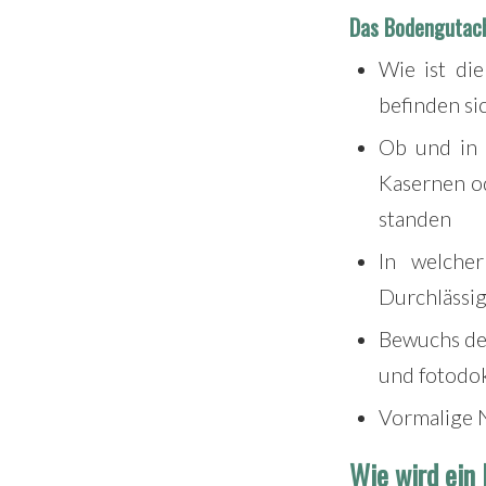
Das Bodengutach
Wie ist di
befinden si
Ob und in 
Kasernen o
standen
In welcher
Durchlässig
Bewuchs des
und fotodo
Vormalige N
Wie wird ein