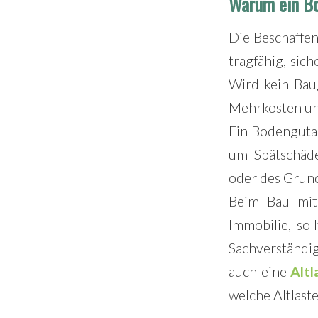
Warum ein Bo
Die Beschaffen
tragfähig, sic
Wird kein Bau
Mehrkosten u
Ein Bodenguta
um Spätschäd
oder des Grun
Beim Bau mit
Immobilie, so
Sachverständ
auch eine
Alt
welche Altlast