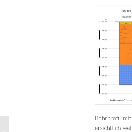
Höhenprofil vo
Bohrprofil mit
Ein Fundament für ein
ersichtlich w
Gartenhaus selbst