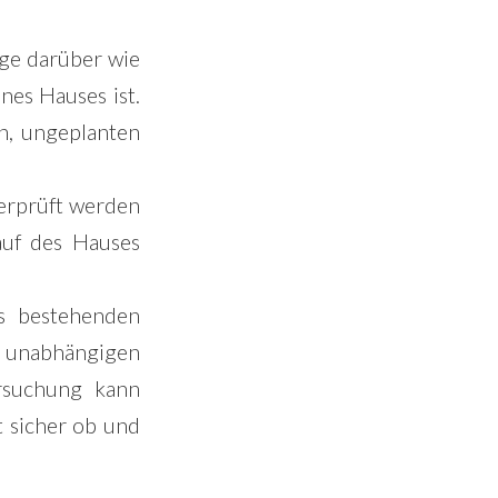
age darüber wie
nes Hauses ist.
n, ungeplanten
erprüft werden
uf des Hauses
s bestehenden
n unabhängigen
rsuchung kann
t sicher ob und