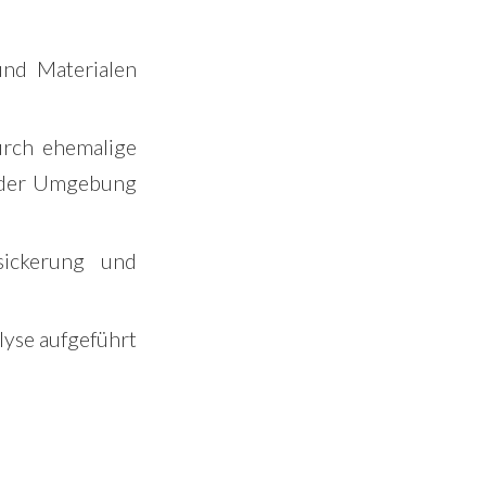
und Materialen
urch ehemalige
r der Umgebung
sickerung und
lyse aufgeführt