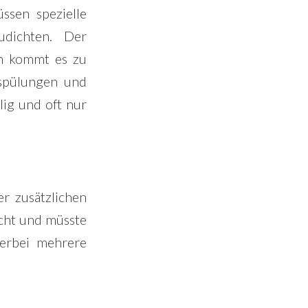
ssen spezielle
udichten. Der
en kommt es zu
rspülungen und
lig und oft nur
r zusätzlichen
icht und müsste
ierbei mehrere