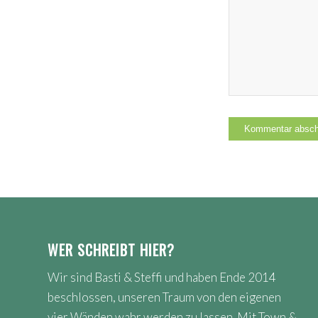
WER SCHREIBT HIER?
Wir sind Basti & Steffi und haben Ende 2014
beschlossen, unseren Traum von den eigenen
vier Wänden wahr werden zu lassen. Mit Town &