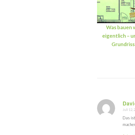
Was bauen w
eigentlich – u
Grundriss
Davi
Juli 12,
sagt
Das ist
machen