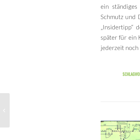
ein ständige
Schmutz und Dr
„Insidertipp“
später für ein
jederzeit noch
SCHLAGWO
Die Küche ist gekauft!