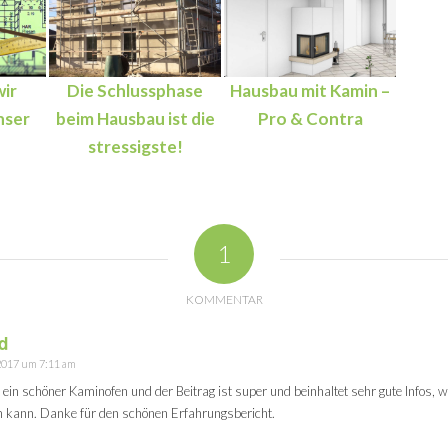
ir
Die Schlussphase
Hausbau mit Kamin –
nser
beim Hausbau ist die
Pro & Contra
stressigste!
1
KOMMENTAR
d
 2017 um 7:11 am
e:
 ein schöner Kaminofen und der Beitrag ist super und beinhaltet sehr gute Infos,
 kann. Danke für den schönen Erfahrungsbericht.