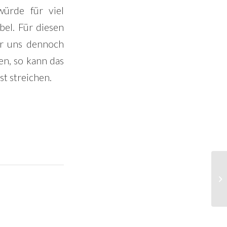
ürde für viel
bel. Für diesen
ir uns dennoch
en, so kann das
t streichen.